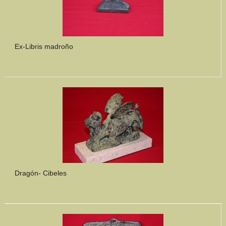
Ex-Libris madroño
Dragón- Cibeles