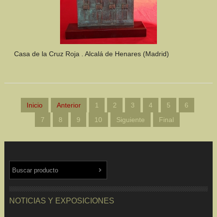
Casa de la Cruz Roja . Alcalá de Henares (Madrid)
Inicio
Anterior
1
2
3
4
5
6
7
8
9
10
Siguiente
Final
NOTICIAS Y EXPOSICIONES