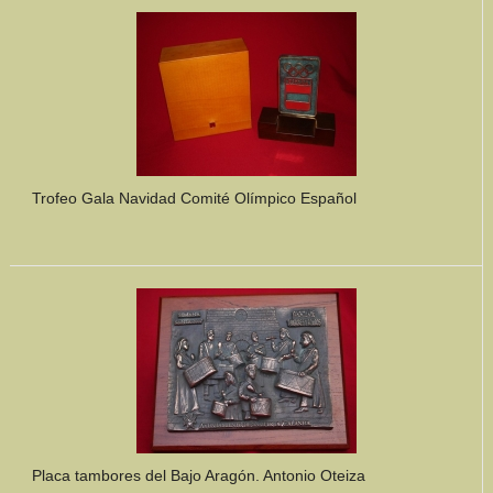
Mundo Íbero
Otras Civilizaciones
Trabajos Especiales
Referencias
Trofeo Gala Navidad Comité Olímpico Español
Musée Départemental Arlés Antique. Arlés (Francia)
NOTICIAS
CONTACTO
PRESUPUESTO
BUSCAR
Placa tambores del Bajo Aragón. Antonio Oteiza