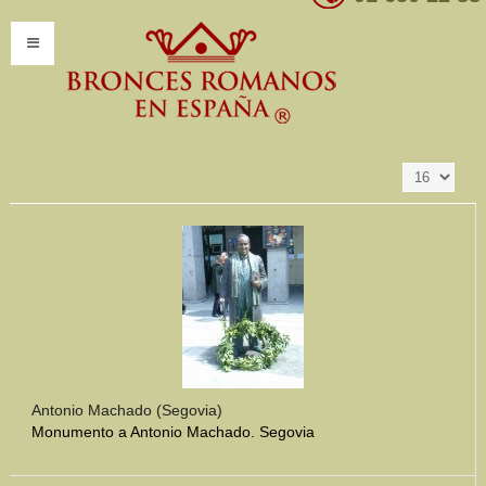
Resultados 1 - 16
Ordenar por
Producto SKU -/+
de 347
INICIO
INFORMACIÓN
Introducción
Presentación
Modelos por encargo
CATÁLOGO
Catálogo Completo
Antonio Machado (Segovia)
Monumento a Antonio Machado. Segovia
Clasificaciones
Mundo Romano