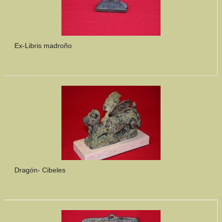
Ex-Libris madroño
Dragón- Cibeles