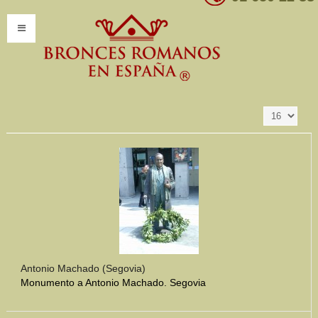
Resultados 1 - 16
Ordenar por
Producto SKU -/+
de 347
INICIO
INFORMACIÓN
Introducción
Presentación
Modelos por encargo
CATÁLOGO
Catálogo Completo
Antonio Machado (Segovia)
Monumento a Antonio Machado. Segovia
Clasificaciones
Mundo Romano