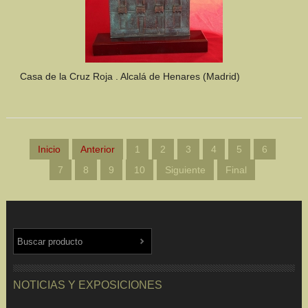
Casa de la Cruz Roja . Alcalá de Henares (Madrid)
Inicio
Anterior
1
2
3
4
5
6
7
8
9
10
Siguiente
Final
NOTICIAS Y EXPOSICIONES