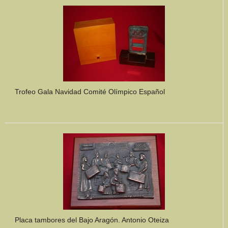
Mundo Íbero
Otras Civilizaciones
Trabajos Especiales
Referencias
Trofeo Gala Navidad Comité Olímpico Español
Musée Départemental Arlés Antique. Arlés (Francia)
NOTICIAS
CONTACTO
PRESUPUESTO
BUSCAR
Placa tambores del Bajo Aragón. Antonio Oteiza