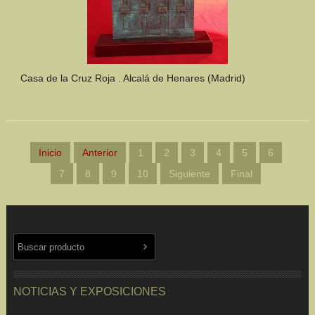
Casa de la Cruz Roja . Alcalá de Henares (Madrid)
Inicio
Anterior
1
2
3
4
5
6
7
8
9
10
Siguiente
Final
NOTICIAS Y EXPOSICIONES