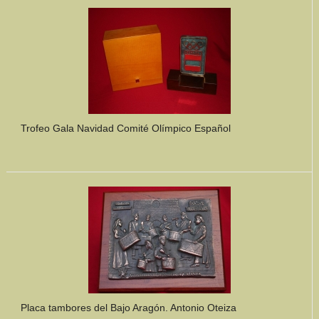
Mundo Íbero
Otras Civilizaciones
Trabajos Especiales
Referencias
Trofeo Gala Navidad Comité Olímpico Español
Musée Départemental Arlés Antique. Arlés (Francia)
NOTICIAS
CONTACTO
PRESUPUESTO
BUSCAR
Placa tambores del Bajo Aragón. Antonio Oteiza