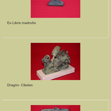
Ex-Libris madroño
Dragón- Cibeles