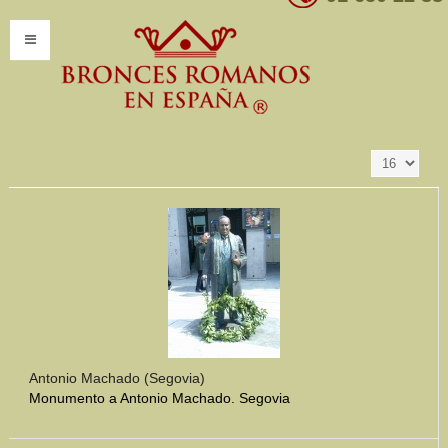
Resultados 1 - 16
Ordenar por
Producto SKU -/+
de 347
INICIO
INFORMACIÓN
Introducción
Presentación
Modelos por encargo
CATÁLOGO
Catálogo Completo
Antonio Machado (Segovia)
Monumento a Antonio Machado. Segovia
Clasificaciones
Mundo Romano