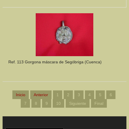
Ref. 113 Gorgona máscara de Segóbriga (Cuenca)
Inicio
Anterior
1
2
3
4
5
6
7
8
9
10
Siguiente
Final