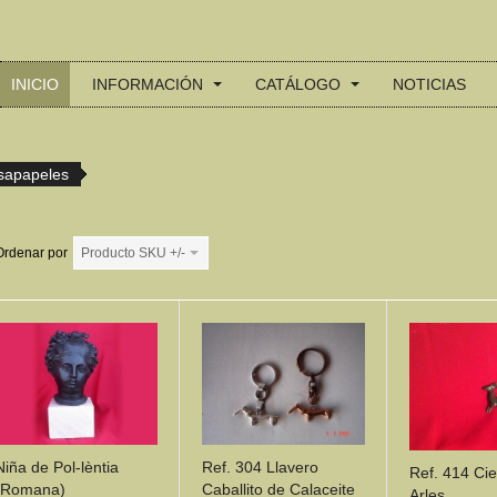
INICIO
INFORMACIÓN
CATÁLOGO
NOTICIAS
isapapeles
Ordenar por
Producto SKU +/-
Niña de Pol-lèntia
Ref. 304 Llavero
Ref. 414 Cie
(Romana)
Caballito de Calaceite
Arles