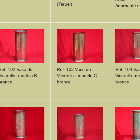
(Teruel)
Adorno de m
DETAILS
DETAILS
DETA
Ref. 102 Vaso de
Ref. 103 Vaso de
Ref. 104 Va
Vicarello -modelo B-
Vicarello - modelo C -
Vicarello -m
bronce
bronce
bronce
DETAILS
DETAILS
DETA