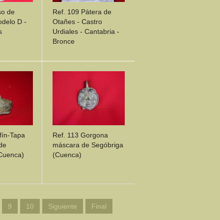
so de
Ref. 109 Pátera de
odelo D -
Otañes - Castro
s
Urdiales - Cantabria -
Bronce
ILS
DETAILS
fín-Tapa
Ref. 113 Gorgona
de
máscara de Segóbriga
Cuenca)
(Cuenca)
ILS
DETAILS
9
10
Siguiente
Final