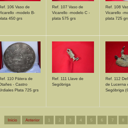
Ref. 106 Vaso de
Ref. 107 Vaso de
Ref. 108 Va
Vicarello -modelo B-
Vicarello -modelo C -
Vicarello -m
plata 450 grs
plata 575 grs
plata 725 gr
DETAILS
DETAILS
DETA
Ref. 111 Llave de
Ref. 112 Del
Ref. 110 Pátera de
Segóbriga
de Lucerna 
Otañes - Castro
Segóbriga (
Urdiales Plata 725 grs
DETAILS
DETAILS
DETA
Inicio
Anterior
1
2
3
4
5
6
7
8