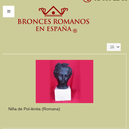
Resultados 1 - 16
Ordenar por
Producto SKU +/-
de 347
INICIO
INFORMACIÓN
Introducción
Presentación
Modelos por encargo
CATÁLOGO
Catálogo Completo
Niña de Pol-lèntia (Romana)
Clasificaciones
Mundo Romano