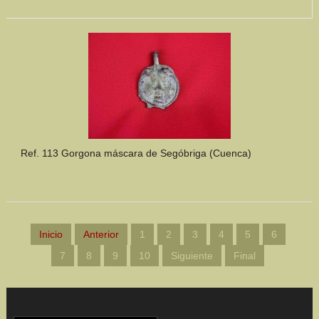
Ref. 113 Gorgona máscara de Segóbriga (Cuenca)
Inicio
Anterior
1
2
3
4
5
6
7
8
9
10
Siguiente
Final