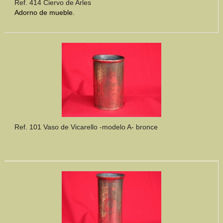
Ref. 414 Ciervo de Arles
Adorno de mueble.
Ref. 101 Vaso de Vicarello -modelo A- bronce