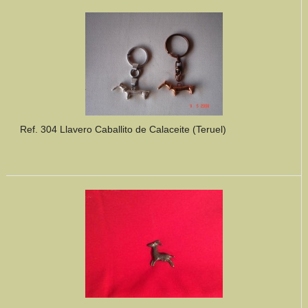
Mundo Íbero
Otras Civilizaciones
Trabajos Especiales
Referencias
Ref. 304 Llavero Caballito de Calaceite (Teruel)
Musée Départemental Arlés Antique. Arlés (Francia)
NOTICIAS
CONTACTO
PRESUPUESTO
BUSCAR