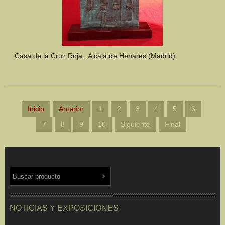
Casa de la Cruz Roja . Alcalá de Henares (Madrid)
Inicio
Anterior
1
2
3
4
5
6
7
8
9
10
Siguiente
Final
NOTICIAS Y EXPOSICIONES