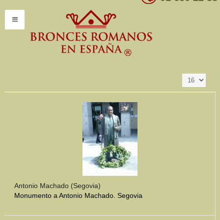
Resultados 1 - 16
Ordenar por
Producto SKU -/+
de 347
INICIO
INFORMACIÓN
Introducción
Presentación
Modelos por encargo
CATÁLOGO
Catálogo Completo
Antonio Machado (Segovia)
Monumento a Antonio Machado. Segovia
Clasificaciones
Mundo Romano