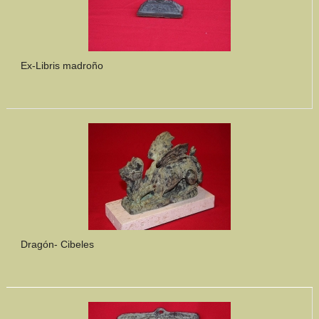
Ex-Libris madroño
Dragón- Cibeles