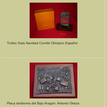
Mundo Íbero
Otras Civilizaciones
Trabajos Especiales
Referencias
Trofeo Gala Navidad Comité Olímpico Español
Musée Départemental Arlés Antique. Arlés (Francia)
NOTICIAS
CONTACTO
PRESUPUESTO
BUSCAR
Placa tambores del Bajo Aragón. Antonio Oteiza