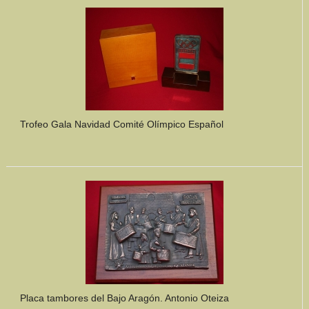
Mundo Íbero
Otras Civilizaciones
Trabajos Especiales
Referencias
Trofeo Gala Navidad Comité Olímpico Español
Musée Départemental Arlés Antique. Arlés (Francia)
NOTICIAS
CONTACTO
PRESUPUESTO
BUSCAR
Placa tambores del Bajo Aragón. Antonio Oteiza