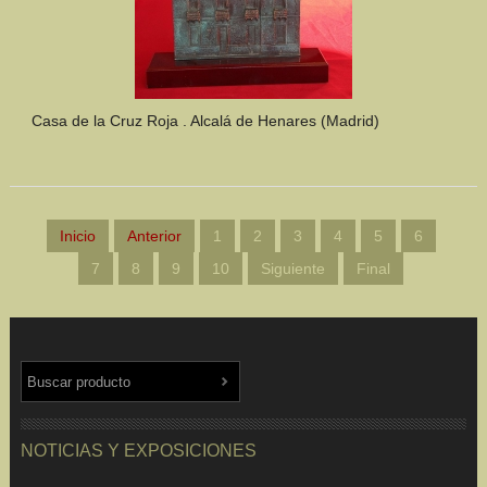
Casa de la Cruz Roja . Alcalá de Henares (Madrid)
Inicio
Anterior
1
2
3
4
5
6
7
8
9
10
Siguiente
Final
NOTICIAS Y EXPOSICIONES