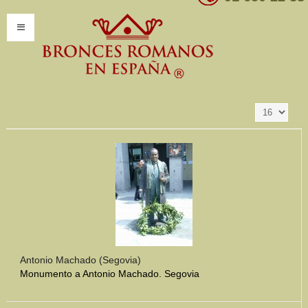
Resultados 1 - 16
Ordenar por
Producto SKU -/+
de 347
INICIO
INFORMACIÓN
Introducción
Presentación
Modelos por encargo
CATÁLOGO
Catálogo Completo
Antonio Machado (Segovia)
Monumento a Antonio Machado. Segovia
Clasificaciones
Mundo Romano