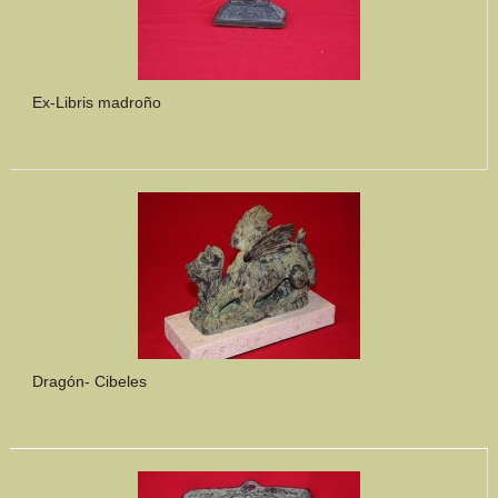
Ex-Libris madroño
Dragón- Cibeles