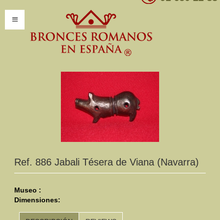
INICIO
INFORMACIÓN
Introducción
Presentación
Modelos por encargo
CATÁLOGO
Ref. 886 Jabali Tésera de Viana (Navarra)
Catálogo Completo
Museo :
Dimensiones:
Clasificaciones
Mundo Romano