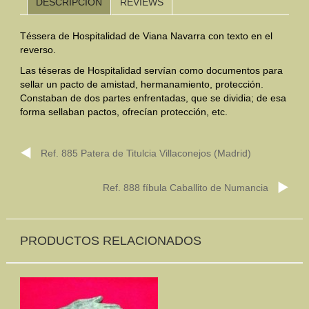
DESCRIPCIÓN
REVIEWS
Mundo Íbero
Téssera de Hospitalidad de Viana Navarra con texto en el
reverso.
Otras Civilizaciones
Las téseras de Hospitalidad servían como documentos para
sellar un pacto de amistad, hermanamiento, protección.
Trabajos Especiales
Constaban de dos partes enfrentadas, que se dividia; de esa
forma sellaban pactos, ofrecían protección, etc.
Referencias
Musée Départemental Arlés Antique. Arlés (Francia)
Ref. 885 Patera de Titulcia Villaconejos (Madrid)
NOTICIAS
CONTACTO
PRESUPUESTO
Ref. 888 fíbula Caballito de Numancia
BUSCAR
PRODUCTOS RELACIONADOS