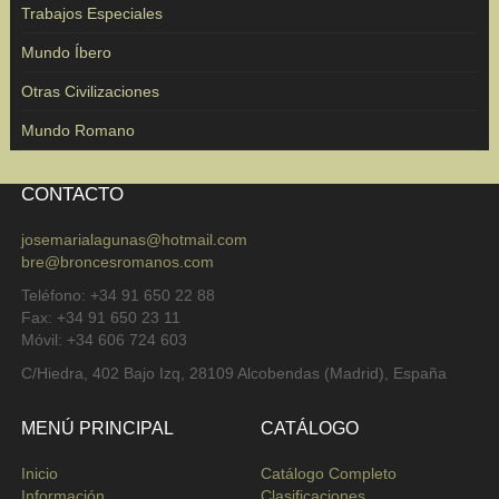
Trabajos Especiales
Mundo Íbero
Otras Civilizaciones
Mundo Romano
CONTACTO
josemarialagunas@hotmail.com
bre@broncesromanos.com
Teléfono: +34 91 650 22 88
Fax: +34 91 650 23 11
Móvil: +34 606 724 603
C/Hiedra, 402 Bajo Izq, 28109 Alcobendas (Madrid), España
MENÚ PRINCIPAL
CATÁLOGO
Inicio
Catálogo Completo
Información
Clasificaciones