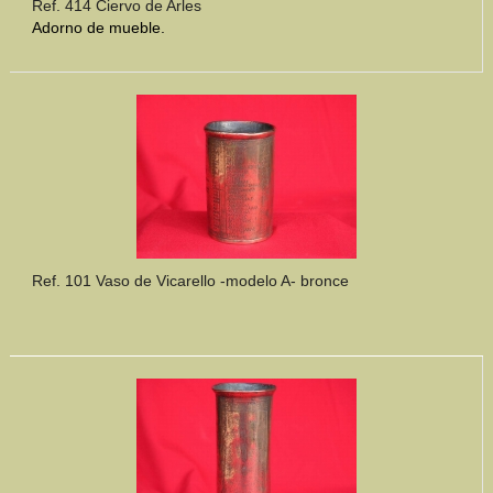
Ref. 414 Ciervo de Arles
Adorno de mueble.
Ref. 101 Vaso de Vicarello -modelo A- bronce