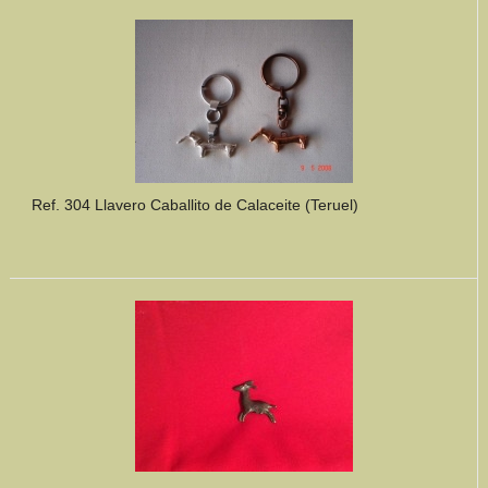
Mundo Íbero
Otras Civilizaciones
Trabajos Especiales
Referencias
Ref. 304 Llavero Caballito de Calaceite (Teruel)
Musée Départemental Arlés Antique. Arlés (Francia)
NOTICIAS
CONTACTO
PRESUPUESTO
BUSCAR