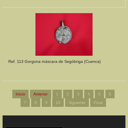
Ref. 113 Gorgona máscara de Segóbriga (Cuenca)
Inicio
Anterior
1
2
3
4
5
6
7
8
9
10
Siguiente
Final