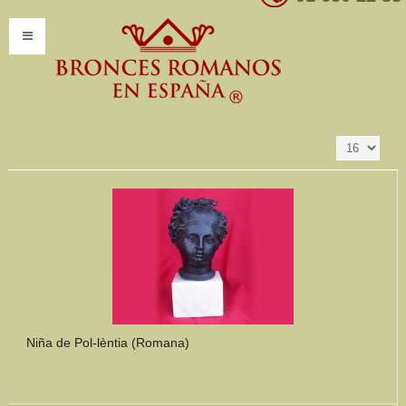
Resultados 1 - 16
Ordenar por
Producto SKU +/-
de 347
INICIO
INFORMACIÓN
Introducción
Presentación
Modelos por encargo
CATÁLOGO
Catálogo Completo
Niña de Pol-lèntia (Romana)
Clasificaciones
Mundo Romano