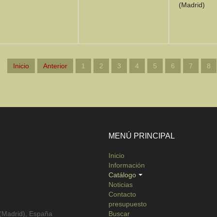
(Madrid)
DETAILS
DETAILS
DETA
Inicio
Anterior
1
2
3
4
5
6
7
8
MENÚ PRINCIPAL
Inicio
Información
Catálogo
Noticias
Contacto
presupuesto
 (Madrid), España
Buscar