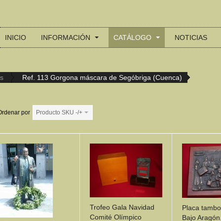
INICIO
INFORMACIÓN
CATÁLOGO
NOTICIAS
es
Ref. 113 Gorgona máscara de Segóbriga (Cuenca)
Ordenar por
Producto SKU -/+
Trofeo Gala Navidad
Placa tambo
Comité Olímpico
Bajo Aragón.