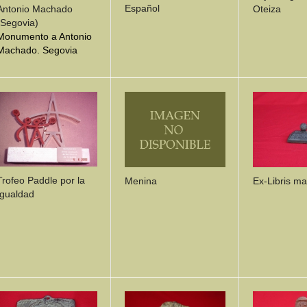
Español
Antonio Machado
Oteiza
(Segovia)
Monumento a Antonio
Machado. Segovia
DETAILS
DETAILS
DETA
Trofeo Paddle por la
Menina
Ex-Libris m
Igualdad
DETAILS
DETAILS
DETA