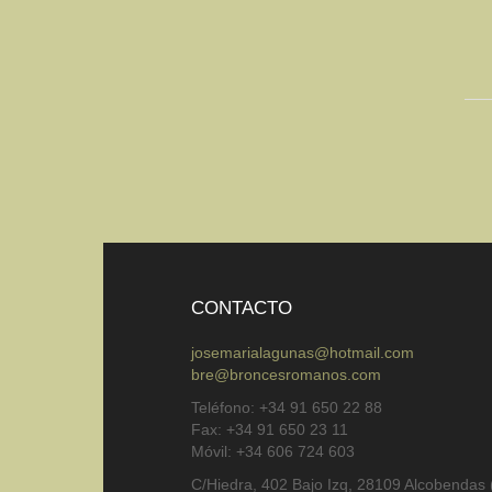
CONTACTO
josemarialagunas@hotmail.com
bre@broncesromanos.com
Teléfono: +34 91 650 22 88
Fax: +34 91 650 23 11
Móvil: +34 606 724 603
C/Hiedra, 402 Bajo Izq, 28109 Alcobendas