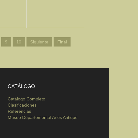
ILS
DETAILS
9
10
Siguiente
Final
CATÁLOGO
Catálogo Completo
Clasificaciones
Referencias
Musée Départemental Arles Antique