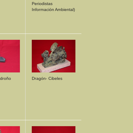
Periodistas
Información Ambiental)
ILS
DETAILS
adroño
Dragón- Cibeles
ILS
DETAILS