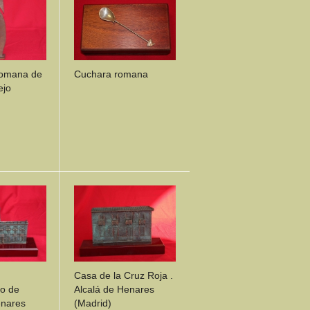
romana de
Cuchara romana
ejo
ILS
DETAILS
Casa de la Cruz Roja .
o de
Alcalá de Henares
enares
(Madrid)