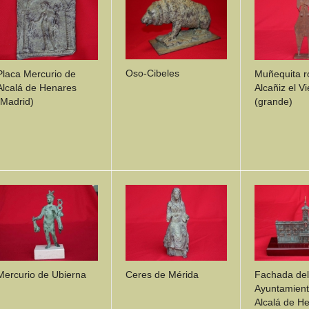
Oso-Cibeles
Placa Mercurio de
Muñequita 
Alcalá de Henares
Alcañiz el Vi
(Madrid)
(grande)
DETAILS
DETAILS
DETA
Mercurio de Ubierna
Ceres de Mérida
Fachada del
Ayuntamient
Alcalá de H