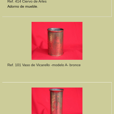
Ref. 414 Ciervo de Arles
Adorno de mueble.
Ref. 101 Vaso de Vicarello -modelo A- bronce