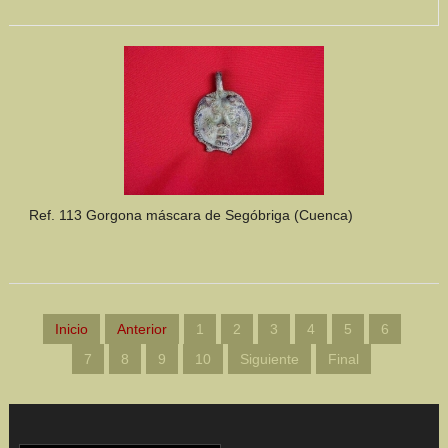
Ref. 113 Gorgona máscara de Segóbriga (Cuenca)
Inicio
Anterior
1
2
3
4
5
6
7
8
9
10
Siguiente
Final