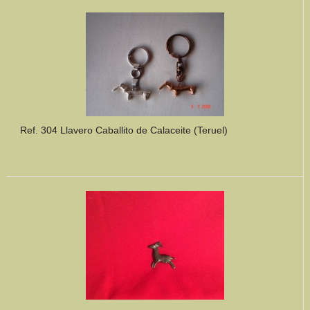
Mundo Íbero
Otras Civilizaciones
Trabajos Especiales
Referencias
Ref. 304 Llavero Caballito de Calaceite (Teruel)
Musée Départemental Arlés Antique. Arlés (Francia)
NOTICIAS
CONTACTO
PRESUPUESTO
BUSCAR