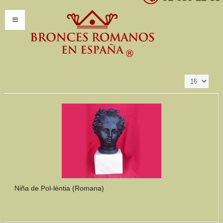
Resultados 1 - 16
Ordenar por
Producto SKU +/-
de 340
INICIO
INFORMACIÓN
Introducción
Presentación
Modelos por encargo
CATÁLOGO
Catálogo Completo
Niña de Pol-lèntia (Romana)
Clasificaciones
Mundo Romano